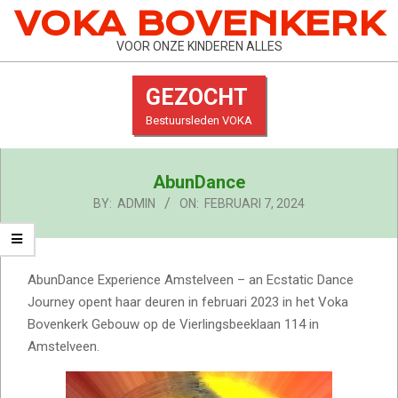
Skip
VOKA BOVENKERK
to
VOOR ONZE KINDEREN ALLES
content
GEZOCHT
Bestuursleden VOKA
Primary
AbunDance
Navigation
Menu
BY:
ADMIN
ON:
FEBRUARI 7, 2024
AbunDance Experience Amstelveen – an Ecstatic Dance
Journey opent haar deuren in februari 2023 in het Voka
Bovenkerk Gebouw op de Vierlingsbeeklaan 114 in
Amstelveen.