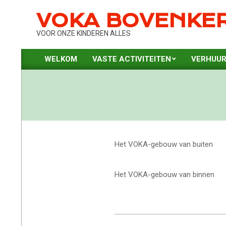
Skip
VOKA BOVENKE
to
content
VOOR ONZE KINDEREN ALLES
WELKOM
VASTE ACTIVITEITEN
VERHUUR
Primary
Navigation
Menu
Het VOKA-gebouw van buiten
Het
VOKA-gebouw van binnen
2024-