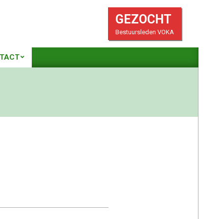
GEZOCHT
Bestuursleden VOKA
TACT