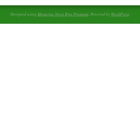
Designed using
Magazine News Byte Premium
. Powered by
WordPress
.