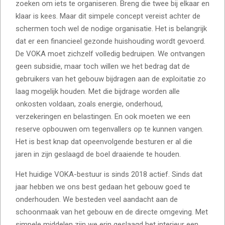
zoeken om iets te organiseren. Breng die twee bij elkaar en
klaar is kees. Maar dit simpele concept vereist achter de
schermen toch wel de nodige organisatie. Het is belangrijk
dat er een financieel gezonde huishouding wordt gevoerd.
De VOKA moet zichzelf volledig bedruipen. We ontvangen
geen subsidie, maar toch willen we het bedrag dat de
gebruikers van het gebouw bijdragen aan de exploitatie zo
laag mogelijk houden. Met die bijdrage worden alle
onkosten voldaan, zoals energie, onderhoud,
verzekeringen en belastingen. En ook moeten we een
reserve opbouwen om tegenvallers op te kunnen vangen.
Het is best knap dat opeenvolgende besturen er al die
jaren in zijn geslaagd de boel draaiende te houden.
Het huidige VOKA-bestuur is sinds 2018 actief. Sinds dat
jaar hebben we ons best gedaan het gebouw goed te
onderhouden. We besteden veel aandacht aan de
schoonmaak van het gebouw en de directe omgeving. Met
simpele middelen zijn we erin geslaagd het interieur een