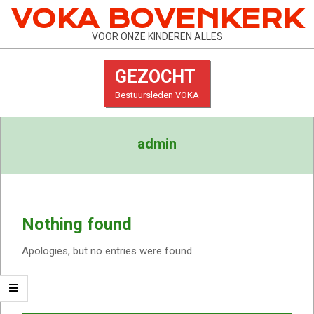
Skip
VOKA BOVENKERK
to
VOOR ONZE KINDEREN ALLES
content
GEZOCHT
Bestuursleden VOKA
Primary
admin
Navigation
Menu
Nothing found
Apologies, but no entries were found.