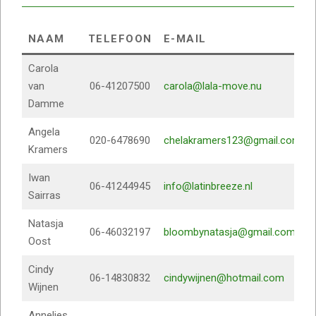
NAAM
TELEFOON
E-MAIL
Carola
van
06-41207500
carola@lala-move.nu
Damme
Angela
020-6478690
chelakramers123@gmail.com
Kramers
Iwan
06-41244945
info@latinbreeze.nl
Sairras
Natasja
06-46032197
bloombynatasja@gmail.com
Oost
Cindy
06-14830832
cindywijnen@hotmail.com
Wijnen
Annelies