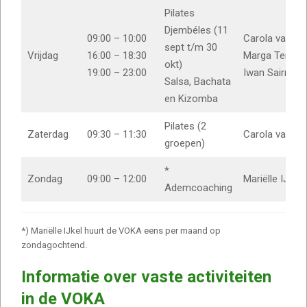
Pilates
Djembéles (11
09:00 – 10:00
Carola van 
sept t/m 30
Vrijdag
16:00 – 18:30
Marga Terneu
okt)
19:00 – 23:00
Iwan Sairras
Salsa, Bachata
en Kizomba
Pilates (2
Zaterdag
09:30 – 11:30
Carola van 
groepen)
*
Zondag
09:00 – 12:00
Mariëlle IJkel
Ademcoaching
*) Mariëlle IJkel huurt de VOKA eens per maand op
zondagochtend.
Informatie over vaste activiteiten
in de VOKA