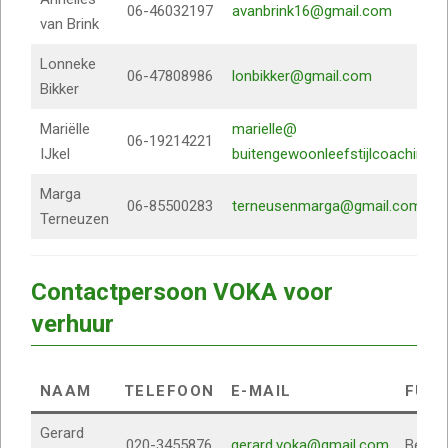
06-46032197
avanbrink16@gmail.com
van Brink
Lonneke
06-47808986
lonbikker@gmail.com
Bikker
Mariëlle
marielle@
06-19214221
IJkel
buitengewoonleefstijlcoaching.nl
Marga
06-85500283
terneusenmarga@gmail.com
Terneuzen
Contactpersoon VOKA voor
verhuur
NAAM
TELEFOON
E-MAIL
FUNC
Gerard
020-3455876
gerard.voka@gmail.com
Behee