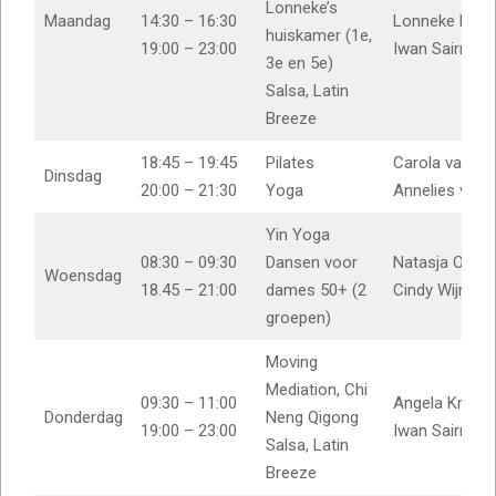
Lonneke’s
Maandag
14:30 – 16:30
Lonneke Bikke
huiskamer (1e,
19:00 – 23:00
Iwan Sairras
3e en 5e)
Salsa, Latin
Breeze
18:45 – 19:45
Pilates
Carola van 
Dinsdag
20:00 – 21:30
Yoga
Annelies van B
Yin Yoga
08:30 – 09:30
Dansen voor
Natasja Oost
Woensdag
18.45 – 21:00
dames 50+ (2
Cindy Wijnen
groepen)
Moving
Mediation, Chi
09:30 – 11:00
Angela Krame
Donderdag
Neng Qigong
19:00 – 23:00
Iwan Sairras
Salsa, Latin
Breeze