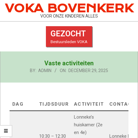
Skip
VOKA BOVENKERK
to
VOOR ONZE KINDEREN ALLES
content
GEZOCHT
Bestuursleden VOKA
Primary
Vaste activiteiten
Navigation
Menu
BY:
ADMIN
ON:
DECEMBER 29, 2025
DAG
TIJDSDUUR
ACTIVITEIT
CONTACT
Lonneke’s
huiskamer (2e
en 4e)
10:30 – 12:30
Lonneke Bikke