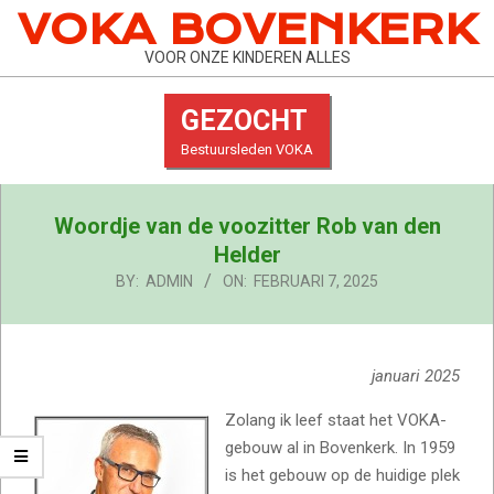
Skip
VOKA BOVENKERK
to
VOOR ONZE KINDEREN ALLES
content
GEZOCHT
Bestuursleden VOKA
Primary
Woordje van de voozitter Rob van den
Navigation
Menu
Helder
BY:
ADMIN
ON:
FEBRUARI 7, 2025
januari 2025
Zolang ik leef staat het VOKA-
gebouw al in Bovenkerk. In 1959
is het gebouw op de huidige plek